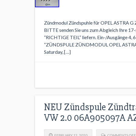
Zündmodul Zündspuhle für OPEL ASTRA G Z
BITTE senden Sie uns zum Abgleich Ihre 17-
“RICHTIGE TEIL” liefern. Ein-/Ausgänge 4, 
“ZÜNDSPULE ZÜNDMODUL OPEL ASTRA G ZAF
Saturday, […]
NEU Zündspule Zündtra
VW 2.0 06A905097A AZ
FEBRUARY 12, 2020
COMMENTS OFF